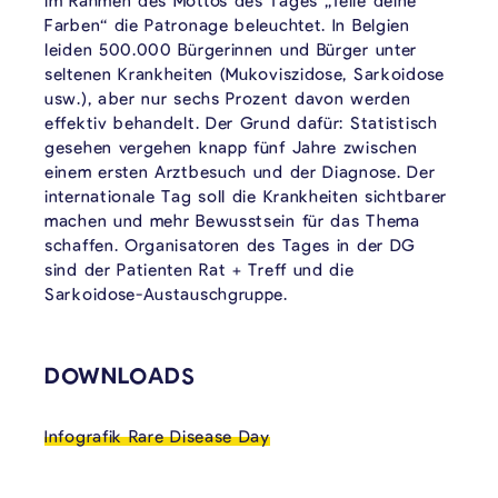
im Rahmen des Mottos des Tages „Teile deine
Farben“ die Patronage beleuchtet. In Belgien
leiden 500.000 Bürgerinnen und Bürger unter
seltenen Krankheiten (Mukoviszidose, Sarkoidose
usw.), aber nur sechs Prozent davon werden
effektiv behandelt. Der Grund dafür: Statistisch
gesehen vergehen knapp fünf Jahre zwischen
einem ersten Arztbesuch und der Diagnose. Der
internationale Tag soll die Krankheiten sichtbarer
machen und mehr Bewusstsein für das Thema
schaffen. Organisatoren des Tages in der DG
sind der Patienten Rat + Treff und die
Sarkoidose-Austauschgruppe.
VERKNÜPFTE INHALTE
DOWNLOADS
Infografik Rare Disease Day