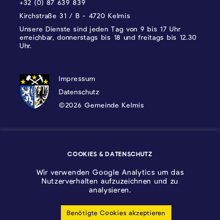
+32 (0) 87 639 839
Kirchstraße 31 / B - 4720 Kelmis
Unsere Dienste sind jeden Tag von 9 bis 17 Uhr
erreichbar, donnerstags bis 18 und freitags bis 12.30
Uhr.
DATENSCHUTZ, IMPRESSUM UND COOKI
Impressum
Datenschutz
©2026 Gemeinde Kelmis
Wappen - Kelmis| La Calamine
COOKIES & DATENSCHUTZ
Logo - Ostbelgien
Wir verwenden Google Analytics um das
Nutzerverhalten aufzuzeichnen und zu
analysieren.
Benötigte Cookies akzeptieren
Cookie-Einstellungen anpassen