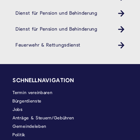
Dienst für Pension und Behinderung
Behindertendienst Pension- und Behindertendienst
Dienst für Pension und Behinderung
Behindertendienst Pension- und Behindertendienst
Feuerwehr & Rettungsdienst
SEITENFUSS
SCHNELLNAVIGATION
Termin vereinbaren
Bürgerdienste
Jobs
Anträge & Steuern/Gebühren
Gemeindeleben
Politik