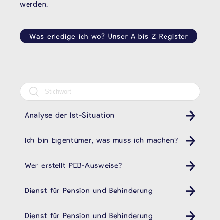
werden.
Was erledige ich wo? Unser A bis Z Register
Analyse der Ist-Situation
Ich bin Eigentümer, was muss ich machen?
Wer erstellt PEB-Ausweise?
Dienst für Pension und Behinderung
Behindertendienst Pension- und Behindertendienst
Dienst für Pension und Behinderung
Behindertendienst Pension- und Behindertendienst