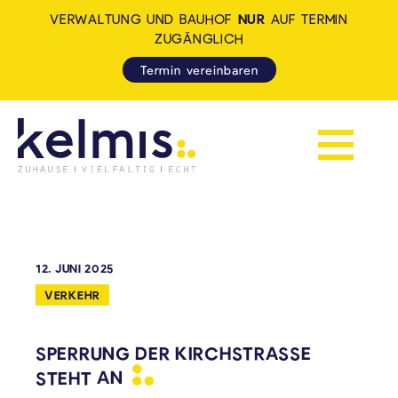
VERWALTUNG UND BAUHOF
NUR
AUF TERMIN
ZUGÄNGLICH
Termin vereinbaren
Navigation 
KELMIS - LA CALAMINE: ZUH
12. JUNI 2025
VERKEHR
SPERRUNG DER KIRCHSTRASSE S
TEHT
AN