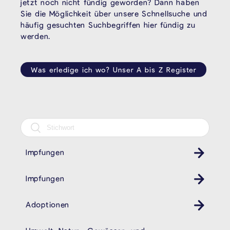
jetzt noch nicht fündig geworden? Dann haben
Sie die Möglichkeit über unsere Schnellsuche und
häufig gesuchten Suchbegriffen hier fündig zu
werden.
Was erledige ich wo? Unser A bis Z Register
Impfungen
Gesundheit
Impfungen
Gesundheit
Adoptionen