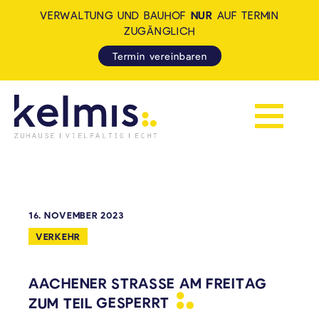
VERWALTUNG UND BAUHOF
NUR
AUF TERMIN
ZUGÄNGLICH
Termin vereinbaren
Navigation 
KELMIS - LA CALAMINE: ZUH
16. NOVEMBER 2023
VERKEHR
AACHENER STRASSE AM FREITAG Z
UM TEIL
GESPERRT