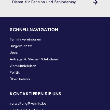
Dienst für Pension und Behinderung
Behindertendienst Pension- und Behindertendienst
SEITENFUSS
SCHNELLNAVIGATION
Termin vereinbaren
Bürgerdienste
Jobs
Anträge & Steuern/Gebühren
Gemeindeleben
Politik
Über Kelmis
KONTAKTIEREN SIE UNS
verwaltung@kelmis.be
+32 (0) 87 639 839