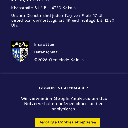
Kirchstraße 31 / B - 4720 Kelmis
Unsere Dienste sind jeden Tag von 9 bis 17 Uhr
erreichbar, donnerstags bis 18 und freitags bis 12.30
Uhr.
DATENSCHUTZ, IMPRESSUM UND COOKI
Impressum
Datenschutz
©2026 Gemeinde Kelmis
Wappen - Kelmis| La Calamine
COOKIES & DATENSCHUTZ
Logo - Ostbelgien
Wir verwenden Google Analytics um das
Nutzerverhalten aufzuzeichnen und zu
analysieren.
Benötigte Cookies akzeptieren
Cookie-Einstellungen anpassen