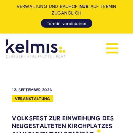
VERWALTUNG UND BAUHOF
NUR
AUF TERMIN
ZUGÄNGLICH
Termin vereinbaren
Navigation 
KELMIS - LA CALAMINE: ZUH
12. SEPTEMBER 2023
VERANSTALTUNG
VOLKSFEST ZUR EINWEIHUNG DES
NEUGESTALTETEN KIRCHPLATZES