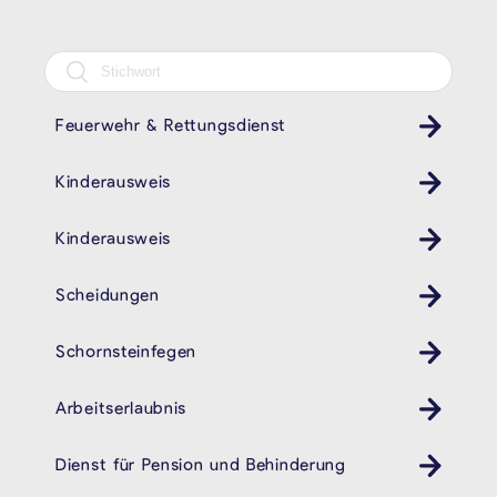
Feuerwehr & Rettungsdienst
Kinderausweis
Kinder Ausweis ID
Kinderausweis
Kinder Ausweis ID
Scheidungen
Schornsteinfegen
Kamin
Arbeitserlaubnis
Dienst für Pension und Behinderung
Behindertendienst Pension- und Behindertendienst