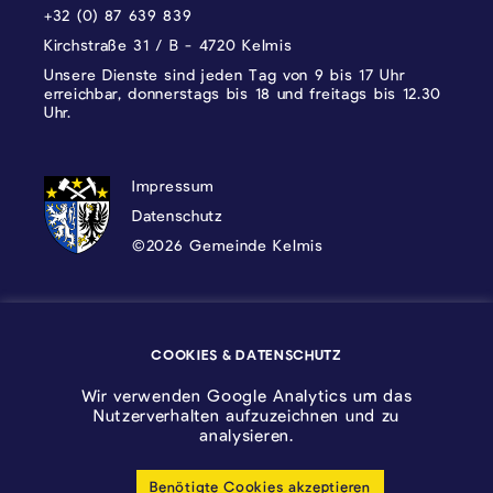
+32 (0) 87 639 839
Kirchstraße 31 / B - 4720 Kelmis
Unsere Dienste sind jeden Tag von 9 bis 17 Uhr
erreichbar, donnerstags bis 18 und freitags bis 12.30
Uhr.
DATENSCHUTZ, IMPRESSUM UND COOKI
Impressum
Datenschutz
©2026 Gemeinde Kelmis
Wappen - Kelmis| La Calamine
COOKIES & DATENSCHUTZ
Logo - Ostbelgien
Wir verwenden Google Analytics um das
Nutzerverhalten aufzuzeichnen und zu
analysieren.
Benötigte Cookies akzeptieren
Cookie-Einstellungen anpassen