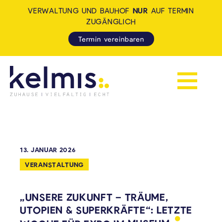
VERWALTUNG UND BAUHOF
NUR
AUF TERMIN
ZUGÄNGLICH
Termin vereinbaren
Navigation 
KELMIS - LA CALAMINE: ZUH
13. JANUAR 2026
VERANSTALTUNG
„UNSERE ZUKUNFT – TRÄUME,
UTOPIEN & SUPERKRÄFTE“: LETZTE