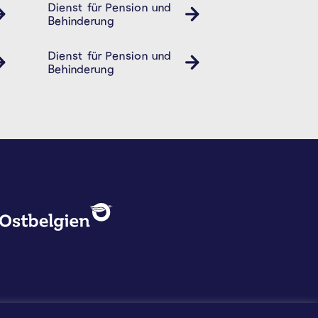
- und Behindertendienst
Dienst für Pension und
Behindertendienst Pension- und Behindertendiens
Behinderung
- und Behindertendienst
Dienst für Pension und
Behindertendienst Pension- und Behindertendiens
Behinderung
DATENSCHUTZ, IMPRESSUM U
Logo - Ostbelgien