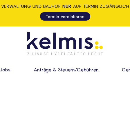
VERWALTUNG UND BAUHOF
NUR
AUF TERMIN ZUGÄNGLICH
Termin vereinbaren
KELMIS - LA CALA
HAUPMENÜ
Jobs
Anträge & Steuern/Gebühren
Gem