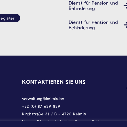
Dienst für Pension und
Behindertendienst Pension
Behinderung
egister
Dienst für Pension und
Behindertendienst Pension
Behinderung
KONTAKTIEREN SIE UNS
verwaltung@kelmis.be
+32 (0) 87 639 839
Kirchstraße 31 / B - 4720 Kelmis
Unsere Dienste sind jeden Tag von 9 bis
17 Uhr erreichbar, donnerstags bis 18 und