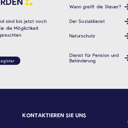
RDEN
Wann greift die Steuer?
Der Sozialdienst
d sind bis jetzt noch
e die Möglichkeit
 gesuchten
Naturschutz
Dienst für Pension und
Behindertendienst Pension
Behinderung
egister
KONTAKTIEREN SIE UNS