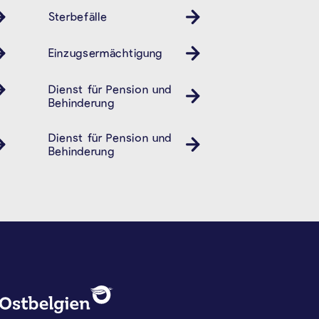
Sterbefälle
Einzugsermächtigung
Dienst für Pension und
Behindertendienst Pension- und Behindertendiens
Behinderung
- und Behindertendienst
Dienst für Pension und
Behindertendienst Pension- und Behindertendiens
Behinderung
DATENSCHUTZ, IMPRESSUM U