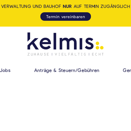
VERWALTUNG UND BAUHOF
NUR
AUF TERMIN ZUGÄNGLICH
Termin vereinbaren
KELMIS - LA CALA
HAUPMENÜ
Jobs
Anträge & Steuern/Gebühren
Gem