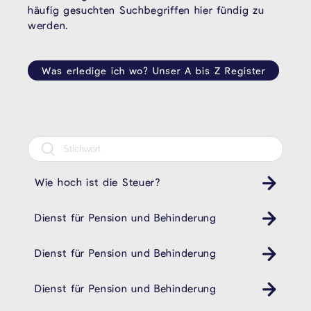
häufig gesuchten Suchbegriffen hier fündig zu
werden.
Was erledige ich wo? Unser A bis Z Register
Wie hoch ist die Steuer?
Dienst für Pension und Behinderung
Behindertendienst Pension- und Behindertendienst
Dienst für Pension und Behinderung
Behindertendienst Pension- und Behindertendienst
Dienst für Pension und Behinderung
Behindertendienst Pension- und Behindertendienst