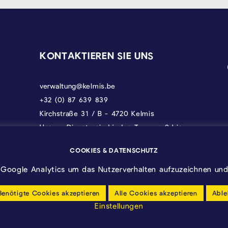
KONTAKTIEREN SIE UNS
verwaltung@kelmis.be
+32 (0) 87 639 839
Kirchstraße 31 / B - 4720 Kelmis
Unsere Dienste sind jeden Tag von 9 bis
17 Uhr erreichbar, donnerstags bis 18 und
freitags bis 12.30 Uhr.
COOKIES & DATENSCHUTZ
Google Analytics um das Nutzerverhalten aufzuzeichnen und 
Benötigte Cookies akzeptieren
Alle Cookies akzeptieren
Able
Einstellungen
Barrierfreiheitserklärung