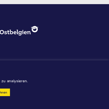
DATENSCHUTZ, IMPRESSUM U
Logo - Ostbelgien
Impressum
Datenschutz
©2026 Gemeinde Kelmis
zu analysieren.
Wappen - Kelmis| La Calamine
hnen
made by cloth.