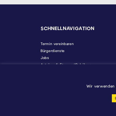
SEITENFUSS
SCHNELLNAVIGATION
Termin vereinbaren
Bürgerdienste
Jobs
Anträge & Steuern/Gebühren
Gemeindeleben
Politik
Über Kelmis
Wir verwenden 
Cookie-Einstellungen anpassen