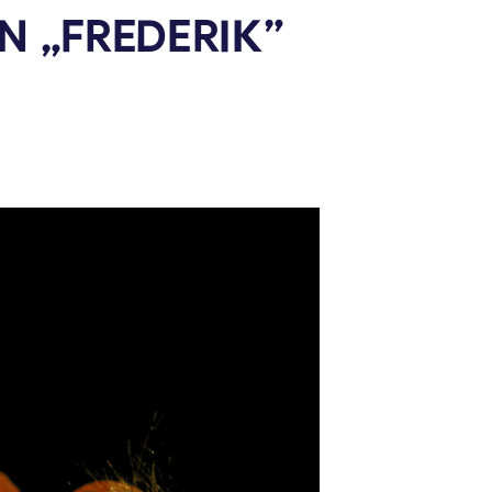
EN
„FREDERIK”