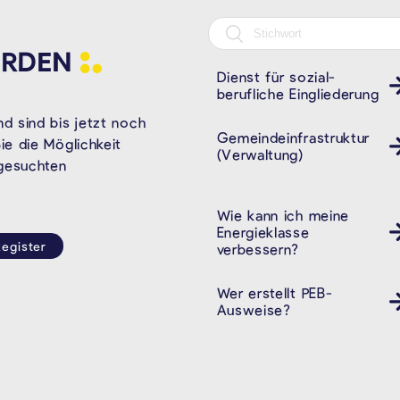
RDEN
Dienst für sozial-
cpas öhsz dsbe
berufliche Eingliederung
d sind bis jetzt noch
Gemeindeinfrastruktur
e die Möglichkeit
(Verwaltung)
 gesuchten
Wie kann ich meine
Energieklasse
egister
verbessern?
Wer erstellt PEB-
Ausweise?