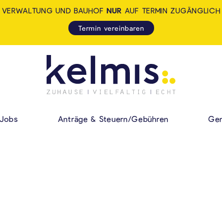
VERWALTUNG UND BAUHOF
NUR
AUF TERMIN ZUGÄNGLICH
Termin vereinbaren
KELMIS - LA CALA
HAUPMENÜ
Jobs
Anträge & Steuern/Gebühren
Gem