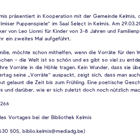
is präsentiert in Kooperation mit der Gemeinde Kelmis, d
elmiser Puppenspiele“ im Saal Select in Kelmis. Am 29.03.
ker von Leo Lionni für Kinder von 3-8 Jahren und Familien
r ein zweites Mal aufgeführt.
amilie, möchte schon mithelfen, wenn die Vorräte für de
en – die Welt ist so schön und es gibt so viel zu entde
hre Vorräte in die Höhle tragen. Kein Wunder, dass sie üb
ertag seine „Vorräte“ auspackt, zeigt sich, dass man auch
gut gelaunt die Zeit bis zum Frühling. Eine poetische Ges
rs und darüber, wie er sich zuletzt doch noch nützlich ma
/266
des Vortages bei der Bibliothek Kelmis
 630 505, biblio.kelmis@mediadg.be)