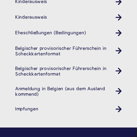
Kinderausweis
Kinder Ausweis ID
Kinderausweis
Kinder Ausweis ID
Eheschließungen (Bedingungen)
Belgischer provisorischer Führerschein in
Auto
Scheckkartenformat
Belgischer provisorischer Führerschein in
Auto
Scheckkartenformat
Anmeldung in Belgien (aus dem Ausland
kommend)
Impfungen
Gesundheit
SEITENFUSS