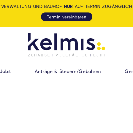
VERWALTUNG UND BAUHOF
NUR
AUF TERMIN ZUGÄNGLICH
Termin vereinbaren
KELMIS - LA CALA
HAUPMENÜ
Jobs
Anträge & Steuern/Gebühren
Gem