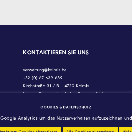
KONTAKTIEREN SIE UNS
verwaltung@kelmis.be
+32 (0) 87 639 839
Kirchstraße 31 / B - 4720 Kelmis
Unsere Dienste sind jeden Tag von 9 bis
17 Uhr erreichbar, donnerstags bis 18 und
freitags bis 12.30 Uhr.
COOKIES & DATENSCHUTZ
Google Analytics um das Nutzerverhalten aufzuzeichnen und 
Benötigte Cookies akzeptieren
Alle Cookies akzeptieren
Able