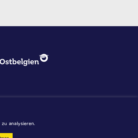
DATENSCHUTZ, IMPRESSUM U
Logo - Ostbelgien
Impressum
Datenschutz
©2026 Gemeinde Kelmis
zu analysieren.
Wappen - Kelmis| La Calamine
hnen