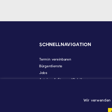
SEITENFUSS
SCHNELLNAVIGATION
Termin vereinbaren
Bürgerdienste
Jobs
Anträge & Steuern/Gebühren
Gemeindeleben
Politik
Über Kelmis
Wir verwenden 