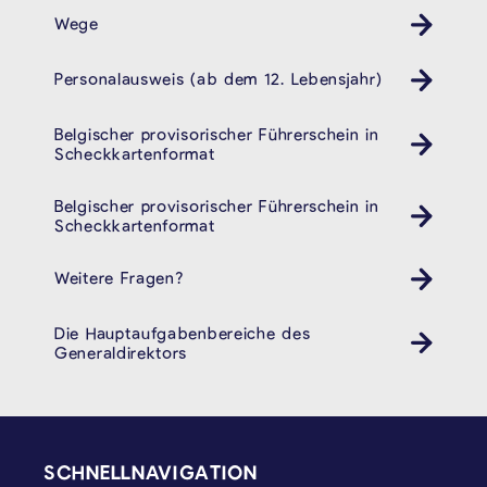
Wege
Personalausweis (ab dem 12. Lebensjahr)
Pass ID Ausweis
Belgischer provisorischer Führerschein in
Auto
Scheckkartenformat
Belgischer provisorischer Führerschein in
Auto
Scheckkartenformat
Weitere Fragen?
Die Hauptaufgabenbereiche des
Generaldirektors
SEITENFUSS
SCHNELLNAVIGATION