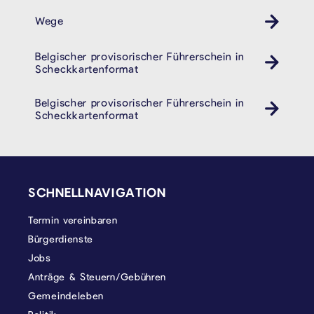
Wege
Belgischer provisorischer Führerschein in
Auto
Scheckkartenformat
Belgischer provisorischer Führerschein in
Auto
Scheckkartenformat
SEITENFUSS
SCHNELLNAVIGATION
Termin vereinbaren
Bürgerdienste
Jobs
Anträge & Steuern/Gebühren
Gemeindeleben