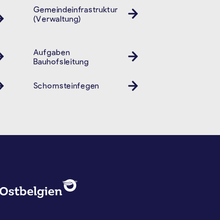
Gemeindeinfrastruktur
(Verwaltung)
Aufgaben
Bauhofsleitung
Schornsteinfegen
Kamin
DATENSCHUTZ, IMPRESSUM U
Logo - Ostbelgien