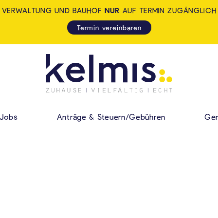
VERWALTUNG UND BAUHOF
NUR
AUF TERMIN ZUGÄNGLICH
Termin vereinbaren
KELMIS - LA CALA
HAUPMENÜ
Jobs
Anträge & Steuern/Gebühren
Gem