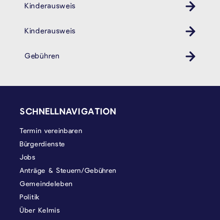
Kinderausweis
Kinder Ausweis ID
Kinderausweis
Kinder Ausweis ID
Gebühren
SEITENFUSS
SCHNELLNAVIGATION
Termin vereinbaren
Bürgerdienste
Jobs
Anträge & Steuern/Gebühren
Gemeindeleben
Politik
Über Kelmis