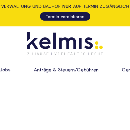
VERWALTUNG UND BAUHOF
NUR
AUF TERMIN ZUGÄNGLICH
Termin vereinbaren
KELMIS - LA CALA
HAUPMENÜ
Jobs
Anträge & Steuern/Gebühren
Gem