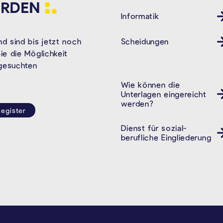
RDEN
Informatik
Scheidungen
d sind bis jetzt noch
e die Möglichkeit
 gesuchten
Wie können die
Unterlagen eingereicht
werden?
egister
Dienst für sozial-
cpas öhsz dsbe
berufliche Eingliederung