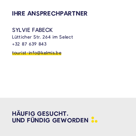
VERKNÜPFTE INHALTE
IHRE ANSPRECHPARTNER
SYLVIE FABECK
Lütticher Str. 264 im Select
+32 87 639 843
tourist-info@kelmis.be
HÄUFIG GESUCHT.
UND FÜNDIG
GEWORDEN