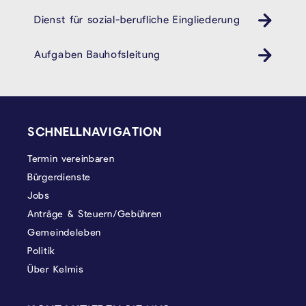
Dienst für sozial-berufliche Eingliederung
cpas öhsz dsbe
Aufgaben Bauhofsleitung
SEITENFUSS
SCHNELLNAVIGATION
Termin vereinbaren
Bürgerdienste
Jobs
Anträge & Steuern/Gebühren
Gemeindeleben
Politik
Über Kelmis