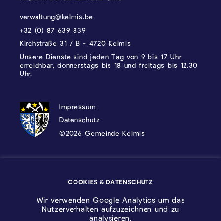
verwaltung@kelmis.be
+32 (0) 87 639 839
Kirchstraße 31 / B - 4720 Kelmis
Unsere Dienste sind jeden Tag von 9 bis 17 Uhr
erreichbar, donnerstags bis 18 und freitags bis 12.30
Uhr.
DATENSCHUTZ, IMPRESSUM UND COOKI
Impressum
Datenschutz
©2026 Gemeinde Kelmis
Wappen - Kelmis| La Calamine
COOKIES & DATENSCHUTZ
Logo - Ostbelgien
Wir verwenden Google Analytics um das
Nutzerverhalten aufzuzeichnen und zu
analysieren.