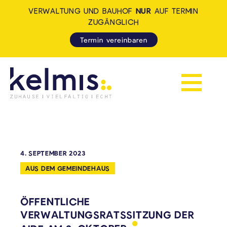
VERWALTUNG UND BAUHOF
NUR
AUF TERMIN
ZUGÄNGLICH
Termin vereinbaren
Navigation 
KELMIS - LA CALAMINE: ZUH
4. SEPTEMBER 2023
AUS DEM GEMEINDEHAUS
ÖFFENTLICHE
VERWALTUNGSRATSSITZUNG DER