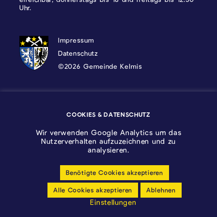
Uhr.
DATENSCHUTZ, IMPRESSUM UND COOKI
Impressum
Datenschutz
©2026 Gemeinde Kelmis
Wappen - Kelmis| La Calamine
COOKIES & DATENSCHUTZ
Logo - Ostbelgien
Wir verwenden Google Analytics um das
Nutzerverhalten aufzuzeichnen und zu
analysieren.
Benötigte Cookies akzeptieren
Cookie-Einstellungen anpassen
Alle Cookies akzeptieren
Ablehnen
Barrierfreiheitserklärung
Einstellungen
made by cloth.