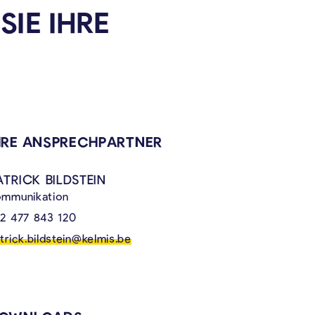
IE IHRE
VERKNÜPFTE INHALTE
HRE ANSPRECHPARTNER
ATRICK BILDSTEIN
mmunikation
2 477 843 120
trick.bildstein@kelmis.be