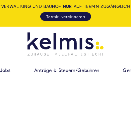
VERWALTUNG UND BAUHOF
NUR
AUF TERMIN ZUGÄNGLICH
Termin vereinbaren
KELMIS - LA CALA
HAUPMENÜ
Jobs
Anträge & Steuern/Gebühren
Gem