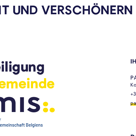
IT UND VERSCHÖNERN S
I
P
Ko
+3
pa