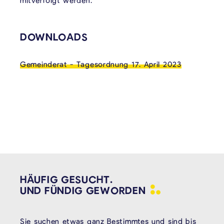
mitverfolgt werden.
VERKNÜPFTE INHALTE
DOWNLOADS
Gemeinderat - Tagesordnung 17. April 2023
HÄUFIG GESUCHT.
UND FÜNDIG
GEWORDEN
Sie suchen etwas ganz Bestimmtes und sind bis