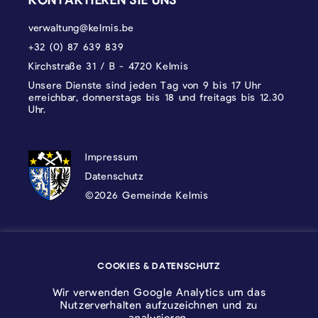
verwaltung@kelmis.be
+32 (0) 87 639 839
Kirchstraße 31 / B - 4720 Kelmis
Unsere Dienste sind jeden Tag von 9 bis 17 Uhr
erreichbar, donnerstags bis 18 und freitags bis 12.30
Uhr.
DATENSCHUTZ, IMPRESSUM UND COOKI
Impressum
Datenschutz
©2026 Gemeinde Kelmis
Wappen - Kelmis| La Calamine
COOKIES & DATENSCHUTZ
Logo - Ostbelgien
Wir verwenden Google Analytics um das
Nutzerverhalten aufzuzeichnen und zu
analysieren.