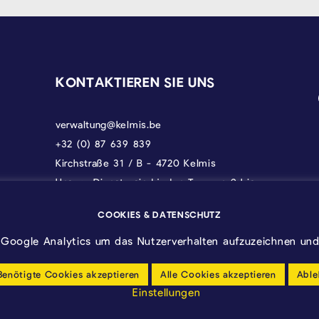
KONTAKTIEREN SIE UNS
verwaltung@kelmis.be
+32 (0) 87 639 839
Kirchstraße 31 / B - 4720 Kelmis
Unsere Dienste sind jeden Tag von 9 bis
17 Uhr erreichbar, donnerstags bis 18 und
freitags bis 12.30 Uhr.
COOKIES & DATENSCHUTZ
Google Analytics um das Nutzerverhalten aufzuzeichnen und 
Benötigte Cookies akzeptieren
Alle Cookies akzeptieren
Able
Einstellungen
Barrierfreiheitserklärung