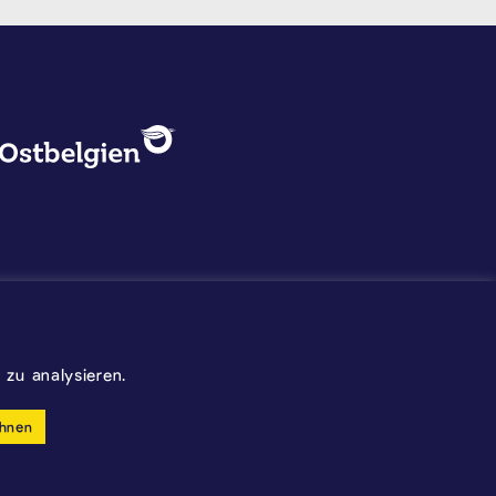
DATENSCHUTZ, IMPRESSUM U
Logo - Ostbelgien
Impressum
Datenschutz
©2026 Gemeinde Kelmis
zu analysieren.
Wappen - Kelmis| La Calamine
hnen
made by cloth.