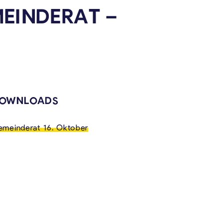
MEINDERAT –
VERKNÜPFTE INHALTE
OWNLOADS
meinderat 16. Oktober