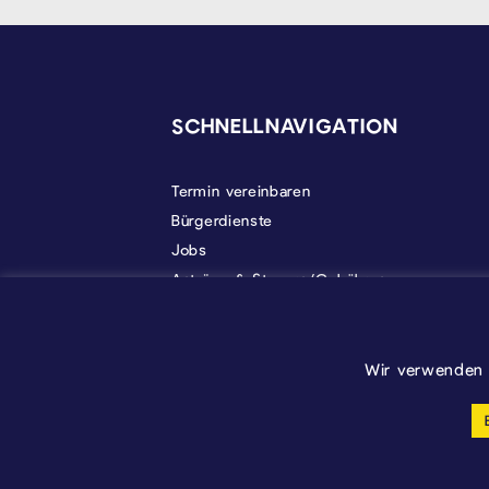
SEITENFUSS
SCHNELLNAVIGATION
Termin vereinbaren
Bürgerdienste
Jobs
Anträge & Steuern/Gebühren
Gemeindeleben
Politik
Über Kelmis
Wir verwenden 
Cookie-Einstellungen anpassen