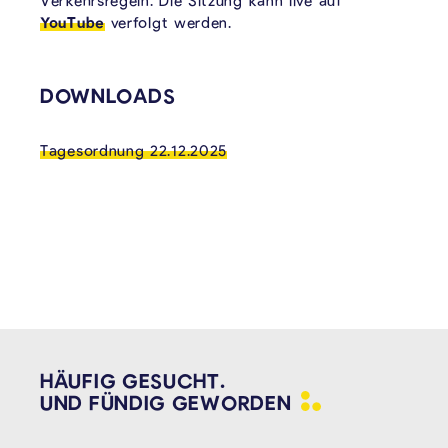
Verkehrsregeln. Die Sitzung kann live auf
YouTube
verfolgt werden.
VERKNÜPFTE INHALTE
DOWNLOADS
Tagesordnung 22.12.2025
HÄUFIG GESUCHT.
UND FÜNDIG
GEWORDEN