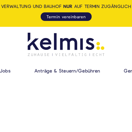
VERWALTUNG UND BAUHOF
NUR
AUF TERMIN ZUGÄNGLICH
Termin vereinbaren
KELMIS - LA CALA
HAUPMENÜ
Jobs
Anträge & Steuern/Gebühren
Gem