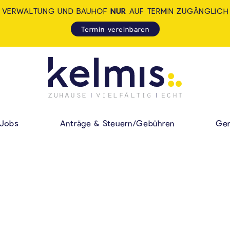
VERWALTUNG UND BAUHOF
NUR
AUF TERMIN ZUGÄNGLICH
Termin vereinbaren
KELMIS - LA CALA
HAUPMENÜ
Jobs
Anträge & Steuern/Gebühren
Gem