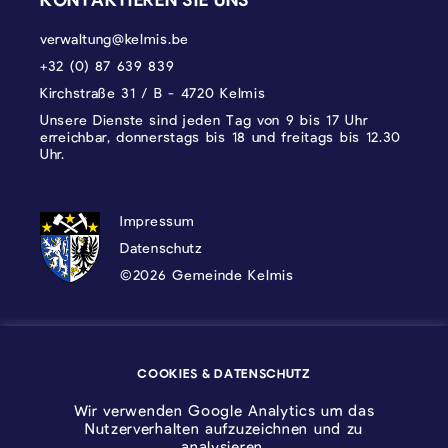
verwaltung@kelmis.be
+32 (0) 87 639 839
Kirchstraße 31 / B - 4720 Kelmis
Unsere Dienste sind jeden Tag von 9 bis 17 Uhr
erreichbar, donnerstags bis 18 und freitags bis 12.30
Uhr.
DATENSCHUTZ, IMPRESSUM UND COOKI
Impressum
Datenschutz
©2026 Gemeinde Kelmis
Wappen - Kelmis| La Calamine
COOKIES & DATENSCHUTZ
Logo - Ostbelgien
Wir verwenden Google Analytics um das
Nutzerverhalten aufzuzeichnen und zu
analysieren.