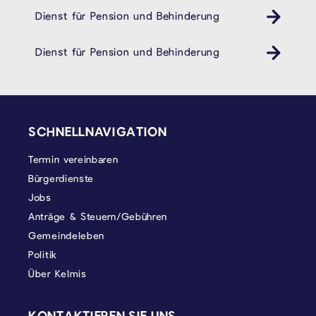
Dienst für Pension und Behinderung
Behindertendienst Pension- und Behindertendienst
Dienst für Pension und Behinderung
Behindertendienst Pension- und Behindertendienst
SEITENFUSS
SCHNELLNAVIGATION
Termin vereinbaren
Bürgerdienste
Jobs
Anträge & Steuern/Gebühren
Gemeindeleben
Politik
Über Kelmis
KONTAKTIEREN SIE UNS