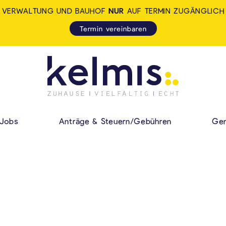
VERWALTUNG UND BAUHOF
NUR
AUF TERMIN ZUGÄNGLICH
Termin vereinbaren
KELMIS - LA CALA
HAUPMENÜ
Jobs
Anträge & Steuern/Gebühren
Gem