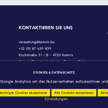
KONTAKTIEREN SIE UNS
verwaltung@kelmis.be
+32 (0) 87 639 839
Kirchstraße 31 / B - 4720 Kelmis
Unsere Dienste sind jeden Tag von 9 bis
17 Uhr erreichbar, donnerstags bis 18 und
freitags bis 12.30 Uhr.
COOKIES & DATENSCHUTZ
Google Analytics um das Nutzerverhalten aufzuzeichnen und 
Benötigte Cookies akzeptieren
Alle Cookies akzeptieren
Able
Einstellungen
Barrierfreiheitserklärung