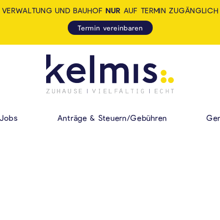
VERWALTUNG UND BAUHOF
NUR
AUF TERMIN ZUGÄNGLICH
Termin vereinbaren
KELMIS - LA CALA
HAUPMENÜ
Jobs
Anträge & Steuern/Gebühren
Gem