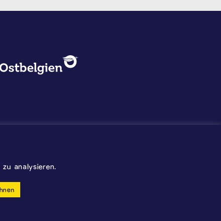
DATENSCHUTZ, IMPRESSUM U
Logo - Ostbelgien
Impressum
Datenschutz
©2026 Gemeinde Kelmis
zu analysieren.
Wappen - Kelmis| La Calamine
hnen
made by cloth.