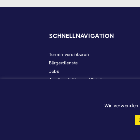
SEITENFUSS
SCHNELLNAVIGATION
Termin vereinbaren
Bürgerdienste
Jobs
Anträge & Steuern/Gebühren
Gemeindeleben
Politik
Über Kelmis
Wir verwenden 
Cookie-Einstellungen anpassen