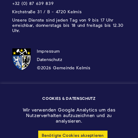
+32 (0) 87 639 839
Kirchstraße 31 / B - 4720 Kelmis
Unsere Dienste sind jeden Tag von 9 bis 17 Uhr
erreichbar, donnerstags bis 18 und freitags bis 12.30
Uhr.
DATENSCHUTZ, IMPRESSUM UND COOKI
Impressum
Datenschutz
©2026 Gemeinde Kelmis
Wappen - Kelmis| La Calamine
COOKIES & DATENSCHUTZ
Logo - Ostbelgien
Wir verwenden Google Analytics um das
Nutzerverhalten aufzuzeichnen und zu
analysieren.
Benötigte Cookies akzeptieren
Cookie-Einstellungen anpassen