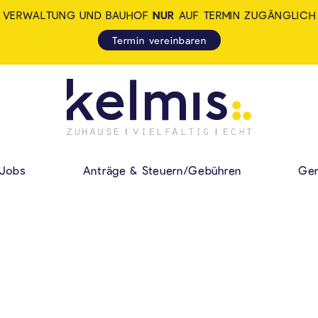
VERWALTUNG UND BAUHOF
NUR
AUF TERMIN ZUGÄNGLICH
Termin vereinbaren
KELMIS - LA CALA
HAUPMENÜ
Jobs
Anträge & Steuern/Gebühren
Gem