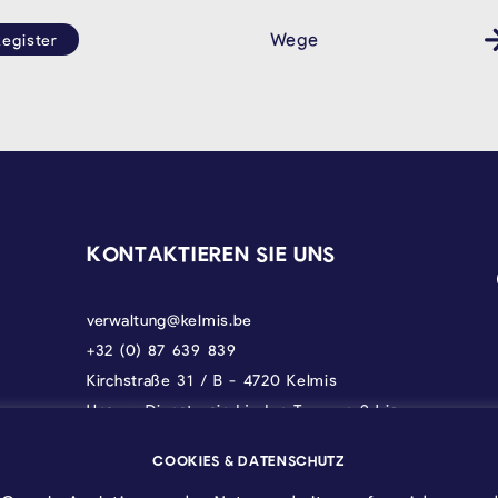
Wege
egister
KONTAKTIEREN SIE UNS
verwaltung@kelmis.be
+32 (0) 87 639 839
Kirchstraße 31 / B - 4720 Kelmis
Unsere Dienste sind jeden Tag von 9 bis
17 Uhr erreichbar, donnerstags bis 18 und
freitags bis 12.30 Uhr.
COOKIES & DATENSCHUTZ