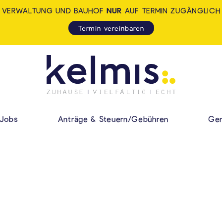
VERWALTUNG UND BAUHOF
NUR
AUF TERMIN ZUGÄNGLICH
Termin vereinbaren
KELMIS - LA CALA
HAUPMENÜ
Jobs
Anträge & Steuern/Gebühren
Gem