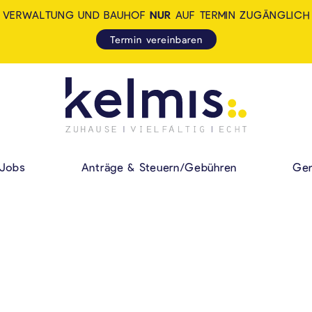
VERWALTUNG UND BAUHOF
NUR
AUF TERMIN ZUGÄNGLICH
Termin vereinbaren
KELMIS - LA CALA
HAUPMENÜ
Jobs
Anträge & Steuern/Gebühren
Gem