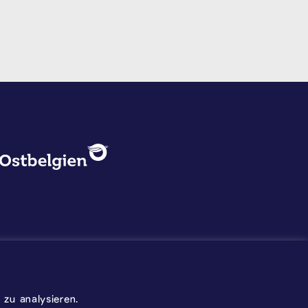
DATENSCHUTZ, IMPRESSUM U
Logo - Ostbelgien
Impressum
Datenschutz
©2026 Gemeinde Kelmis
zu analysieren.