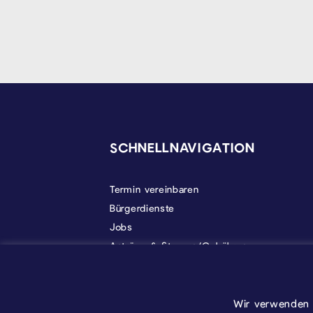
SEITENFUSS
SCHNELLNAVIGATION
Termin vereinbaren
Bürgerdienste
Jobs
Anträge & Steuern/Gebühren
Gemeindeleben
Politik
Über Kelmis
Wir verwenden 