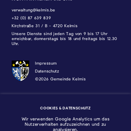
verwaltung@kelmis.be
+32 (0) 87 639 839
Kirchstraße 31 / B - 4720 Kelmis
Unsere Dienste sind jeden Tag von 9 bis 17 Uhr
erreichbar, donnerstags bis 18 und freitags bis 12.30
Uhr.
DATENSCHUTZ, IMPRESSUM UND COOKI
Impressum
Datenschutz
©2026 Gemeinde Kelmis
Wappen - Kelmis| La Calamine
COOKIES & DATENSCHUTZ
Logo - Ostbelgien
Wir verwenden Google Analytics um das
Nutzerverhalten aufzuzeichnen und zu
analysieren.