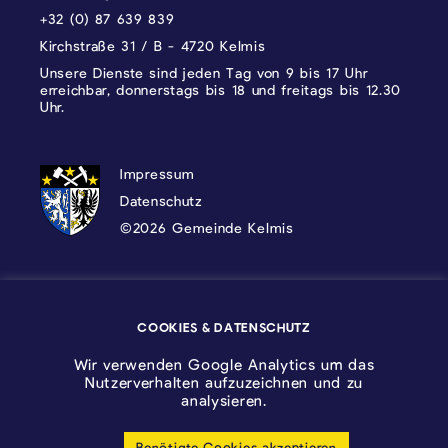
+32 (0) 87 639 839
Kirchstraße 31 / B - 4720 Kelmis
Unsere Dienste sind jeden Tag von 9 bis 17 Uhr
erreichbar, donnerstags bis 18 und freitags bis 12.30
Uhr.
DATENSCHUTZ, IMPRESSUM UND COOKI
Impressum
Datenschutz
©2026 Gemeinde Kelmis
Wappen - Kelmis| La Calamine
COOKIES & DATENSCHUTZ
Logo - Ostbelgien
Wir verwenden Google Analytics um das
Nutzerverhalten aufzuzeichnen und zu
analysieren.
Benötigte Cookies akzeptieren