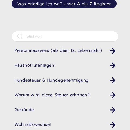
Was erledige ich wo? Unser A bis Z Register
Personalausweis (ab dem 12. Lebensjahr)
Pass ID Ausweis
Hausnotrufanlagen
Hundesteuer & Hundegenehmigung
Warum wird diese Steuer erhoben?
Gebäude
Wohnsitzwechsel