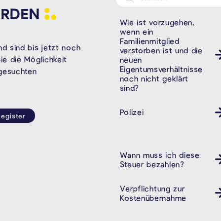
RDEN
Wie ist vorzugehen,
wenn ein
Familienmitglied
d sind bis jetzt noch
verstorben ist und die
e die Möglichkeit
neuen
Eigentumsverhältnisse
 gesuchten
noch nicht geklärt
sind?
Polizei
Revier
egister
Wann muss ich diese
Steuer bezahlen?
Verpflichtung zur
Kostenübernahme