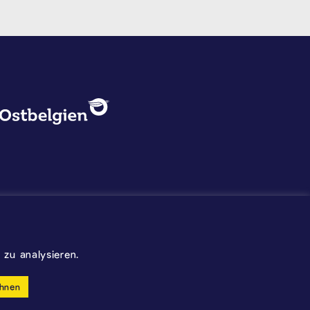
DATENSCHUTZ, IMPRESSUM U
Logo - Ostbelgien
Impressum
Datenschutz
©2026 Gemeinde Kelmis
zu analysieren.
Wappen - Kelmis| La Calamine
hnen