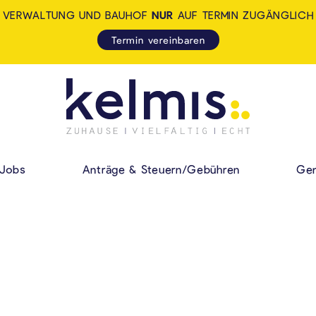
VERWALTUNG UND BAUHOF
NUR
AUF TERMIN ZUGÄNGLICH
Termin vereinbaren
KELMIS - LA CALA
HAUPMENÜ
Jobs
Anträge & Steuern/Gebühren
Gem