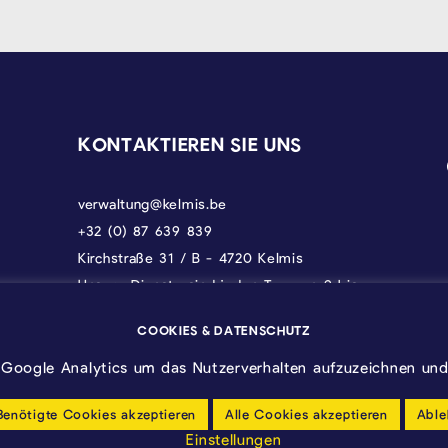
KONTAKTIEREN SIE UNS
verwaltung@kelmis.be
+32 (0) 87 639 839
Kirchstraße 31 / B - 4720 Kelmis
Unsere Dienste sind jeden Tag von 9 bis
17 Uhr erreichbar, donnerstags bis 18 und
freitags bis 12.30 Uhr.
COOKIES & DATENSCHUTZ
Google Analytics um das Nutzerverhalten aufzuzeichnen und 
Benötigte Cookies akzeptieren
Alle Cookies akzeptieren
Able
Einstellungen