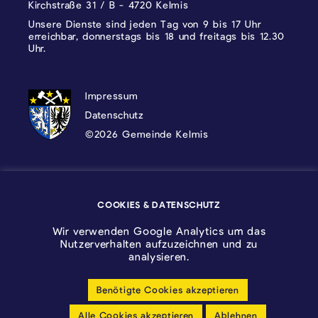
Kirchstraße 31 / B - 4720 Kelmis
Unsere Dienste sind jeden Tag von 9 bis 17 Uhr
erreichbar, donnerstags bis 18 und freitags bis 12.30
Uhr.
DATENSCHUTZ, IMPRESSUM UND COOKI
Impressum
Datenschutz
©2026 Gemeinde Kelmis
Wappen - Kelmis| La Calamine
COOKIES & DATENSCHUTZ
Logo - Ostbelgien
Wir verwenden Google Analytics um das
Nutzerverhalten aufzuzeichnen und zu
analysieren.
Benötigte Cookies akzeptieren
Cookie-Einstellungen anpassen
Alle Cookies akzeptieren
Ablehnen
Barrierfreiheitserklärung