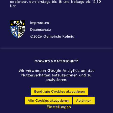
erreichbar, donnerstags bis 18 und freitags bis 12.30
Uhr.
DATENSCHUTZ, IMPRESSUM UND COOKI
Impressum
Datenschutz
©2026 Gemeinde Kelmis
Wappen - Kelmis| La Calamine
COOKIES & DATENSCHUTZ
Logo - Ostbelgien
Wir verwenden Google Analytics um das
Nutzerverhalten aufzuzeichnen und zu
analysieren.
Benötigte Cookies akzeptieren
Cookie-Einstellungen anpassen
Alle Cookies akzeptieren
Ablehnen
Barrierfreiheitserklärung
Einstellungen
made by cloth.