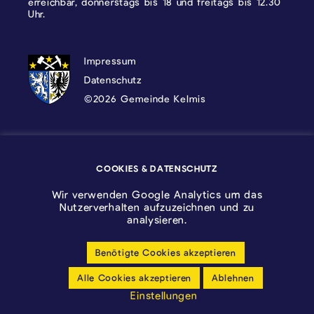
erreichbar, donnerstags bis 18 und freitags bis 12.30
Uhr.
DATENSCHUTZ, IMPRESSUM UND COOKI
Impressum
Datenschutz
©2026 Gemeinde Kelmis
Wappen - Kelmis| La Calamine
COOKIES & DATENSCHUTZ
Logo - Ostbelgien
Wir verwenden Google Analytics um das
Nutzerverhalten aufzuzeichnen und zu
analysieren.
Benötigte Cookies akzeptieren
Cookie-Einstellungen anpassen
Alle Cookies akzeptieren
Ablehnen
Barrierfreiheitserklärung
Einstellungen
made by cloth.