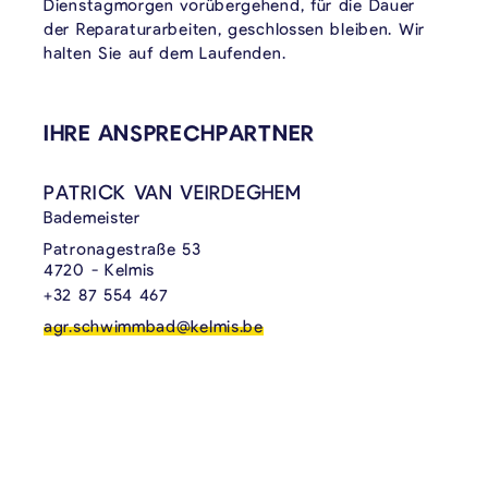
Dienstagmorgen vorübergehend, für die Dauer
der Reparaturarbeiten, geschlossen bleiben. Wir
halten Sie auf dem Laufenden.
VERKNÜPFTE INHALTE
IHRE ANSPRECHPARTNER
PATRICK VAN VEIRDEGHEM
Bademeister
Patronagestraße 53
4720 - Kelmis
+32 87 554 467
agr.schwimmbad@kelmis.be