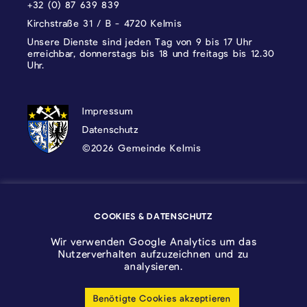
+32 (0) 87 639 839
Kirchstraße 31 / B - 4720 Kelmis
Unsere Dienste sind jeden Tag von 9 bis 17 Uhr
erreichbar, donnerstags bis 18 und freitags bis 12.30
Uhr.
DATENSCHUTZ, IMPRESSUM UND COOKI
Impressum
Datenschutz
©2026 Gemeinde Kelmis
Wappen - Kelmis| La Calamine
COOKIES & DATENSCHUTZ
Logo - Ostbelgien
Wir verwenden Google Analytics um das
Nutzerverhalten aufzuzeichnen und zu
analysieren.
Benötigte Cookies akzeptieren
Cookie-Einstellungen anpassen