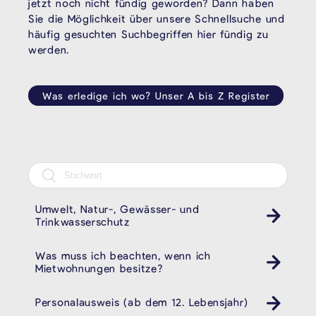
jetzt noch nicht fündig geworden? Dann haben
Sie die Möglichkeit über unsere Schnellsuche und
häufig gesuchten Suchbegriffen hier fündig zu
werden.
Was erledige ich wo? Unser A bis Z Register
Umwelt, Natur-, Gewässer- und
Trinkwasserschutz
Was muss ich beachten, wenn ich
Mietwohnungen besitze?
Personalausweis (ab dem 12. Lebensjahr)
Pass ID Ausweis