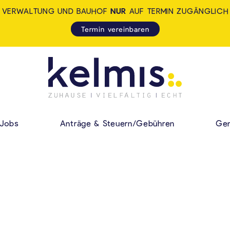
VERWALTUNG UND BAUHOF
NUR
AUF TERMIN ZUGÄNGLICH
Termin vereinbaren
KELMIS - LA CALA
HAUPMENÜ
Jobs
Anträge & Steuern/Gebühren
Gem