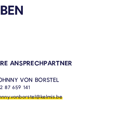
ABEN
VERKNÜPFTE INHALTE
HRE ANSPRECHPARTNER
OHNNY VON BORSTEL
2 87 659 141
hnny.vonborstel@kelmis.be