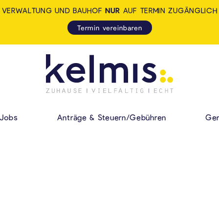
VERWALTUNG UND BAUHOF
NUR
AUF TERMIN ZUGÄNGLICH
Termin vereinbaren
KELMIS - LA CALA
HAUPMENÜ
Jobs
Anträge & Steuern/Gebühren
Gem