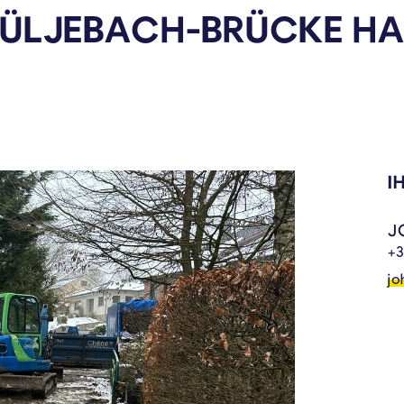
TÜLJEBACH-BRÜCKE H
I
J
+3
jo