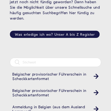
jetzt noch nicht fündig geworden? Dann haben
Sie die Möglichkeit über unsere Schnellsuche und
häufig gesuchten Suchbegriffen hier fündig zu
werden.
Was erledige ich wo? Unser A bis Z Register
Belgischer provisorischer Führerschein in
Auto
Scheckkartenformat
Belgischer provisorischer Führerschein in
Auto
Scheckkartenformat
Anmeldung in Belgien (aus dem Ausland